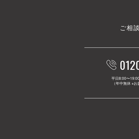
ご相
012
平日8:00〜19:0
（年中無休 ※