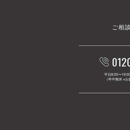
ご相
012
平日8:00〜19:0
（年中無休 ※