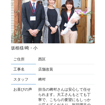
坂根様/﨑・小
ご住所
西区
工事名
店舗改装
スタッフ
﨑村
お喜びの声
担当の﨑村さんは安心して任せ
られます。大工さんもとても丁
寧で、こちらの要望にもしっか
り応えてくださり、毎回満足の