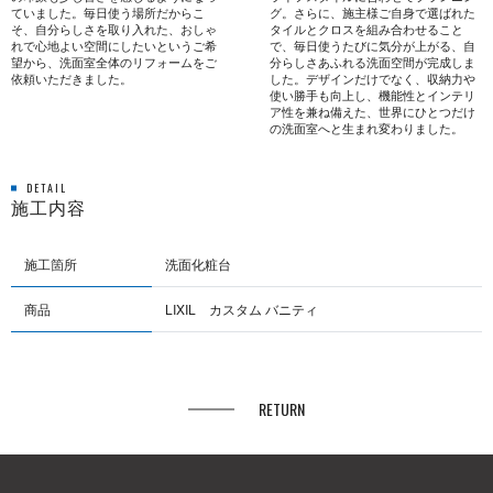
ていました。毎日使う場所だからこ
グ。さらに、施主様ご自身で選ばれた
そ、自分らしさを取り入れた、おしゃ
タイルとクロスを組み合わせること
れで心地よい空間にしたいというご希
で、毎日使うたびに気分が上がる、自
望から、洗面室全体のリフォームをご
分らしさあふれる洗面空間が完成しま
依頼いただきました。
した。デザインだけでなく、収納力や
使い勝手も向上し、機能性とインテリ
ア性を兼ね備えた、世界にひとつだけ
の洗面室へと生まれ変わりました。
DETAIL
施工内容
施工箇所
洗面化粧台
商品
LIXIL カスタム バニティ
RETURN